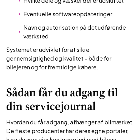
Hvilke dele og væsker der er udskiftet
Eventuelle softwareopdateringer
Navn og autorisation på det udførende
værksted
Systemet er udviklet for at sikre
gennemsigtighed og kvalitet – både for
bilejeren og for fremtidige købere.
Sådan får du adgang til
din servicejournal
Hvordan du får adgang, afhænger af bilmærket.
De fleste producenter har deres egne portaler,
hvor du som ejer kan logge ind med bilens