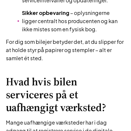
serviceintervaller og opdateringer.
Sikker opbevaring
– oplysningerne
ligger centralt hos producenten og kan
ikke mistes som en fysisk bog.
For dig som bilejer betyder det, at du slipper for
at holde styr på papirer og stempler – alt er
samlet ét sted.
Hvad hvis bilen
serviceres på et
uafhængigt værksted?
Mange uafhængige værksteder har i dag
adgang til at registrere service i de digitale