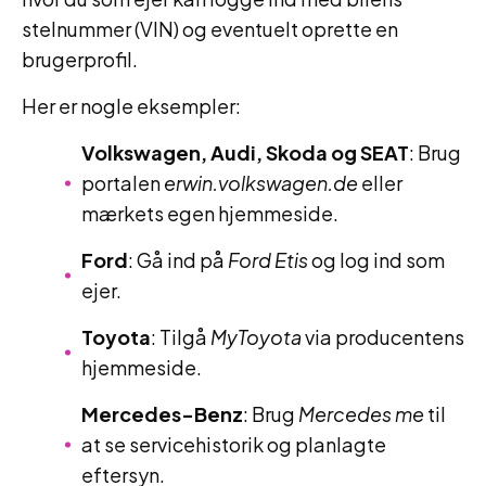
stelnummer (VIN) og eventuelt oprette en
brugerprofil.
Her er nogle eksempler:
Volkswagen, Audi, Skoda og SEAT
: Brug
portalen
erwin.volkswagen.de
eller
mærkets egen hjemmeside.
Ford
: Gå ind på
Ford Etis
og log ind som
ejer.
Toyota
: Tilgå
MyToyota
via producentens
hjemmeside.
Mercedes-Benz
: Brug
Mercedes me
til
at se servicehistorik og planlagte
eftersyn.