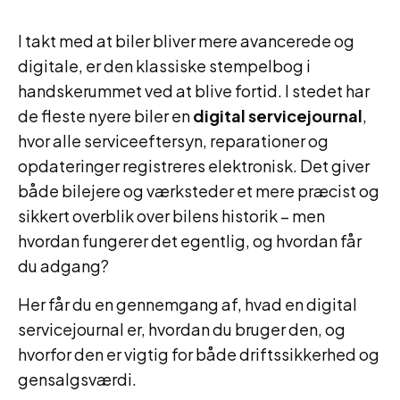
I takt med at biler bliver mere avancerede og
digitale, er den klassiske stempelbog i
handskerummet ved at blive fortid. I stedet har
de fleste nyere biler en
digital servicejournal
,
hvor alle serviceeftersyn, reparationer og
opdateringer registreres elektronisk. Det giver
både bilejere og værksteder et mere præcist og
sikkert overblik over bilens historik – men
hvordan fungerer det egentlig, og hvordan får
du adgang?
Her får du en gennemgang af, hvad en digital
servicejournal er, hvordan du bruger den, og
hvorfor den er vigtig for både driftssikkerhed og
gensalgsværdi.