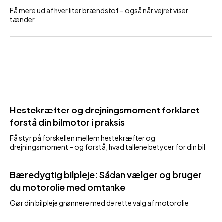
Få mere ud af hver liter brændstof – også når vejret viser
tænder
Hestekræfter og drejningsmoment forklaret –
forstå din bilmotor i praksis
Få styr på forskellen mellem hestekræfter og
drejningsmoment – og forstå, hvad tallene betyder for din bil
Bæredygtig bilpleje: Sådan vælger og bruger
du motorolie med omtanke
Gør din bilpleje grønnere med de rette valg af motorolie