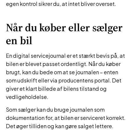
egen kontrol sikrer du, at intet bliver overset.
Når du køber eller sælger
en bil
En digital servicejournal er et stærkt bevis på, at
bilen er blevet passet ordentligt. Når du køber
brugt, kan du bede om at se journalen – enten
som udskrift eller via producentens portal. Det
giver et klart billede af bilens tilstand og
vedligeholdelse.
Som sælger kan du bruge journalen som
dokumentation for, at bilen er serviceret korrekt.
Det øger tilliden og kan gøre salget lettere.