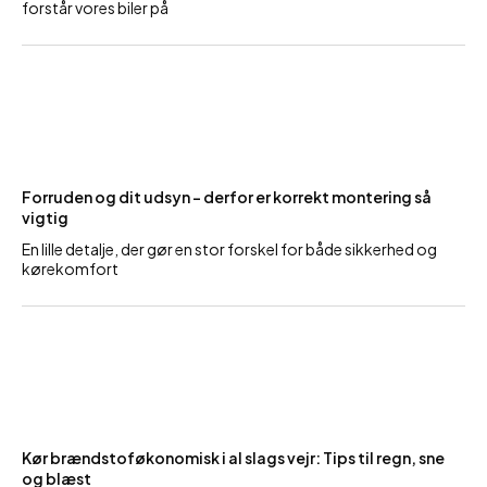
forstår vores biler på
Forruden og dit udsyn – derfor er korrekt montering så
vigtig
En lille detalje, der gør en stor forskel for både sikkerhed og
kørekomfort
Kør brændstoføkonomisk i al slags vejr: Tips til regn, sne
og blæst