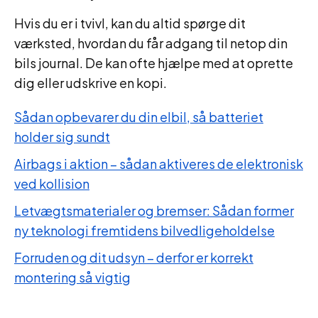
Hvis du er i tvivl, kan du altid spørge dit
værksted, hvordan du får adgang til netop din
bils journal. De kan ofte hjælpe med at oprette
dig eller udskrive en kopi.
Sådan opbevarer du din elbil, så batteriet
holder sig sundt
Airbags i aktion – sådan aktiveres de elektronisk
ved kollision
Letvægtsmaterialer og bremser: Sådan former
ny teknologi fremtidens bilvedligeholdelse
Forruden og dit udsyn – derfor er korrekt
montering så vigtig