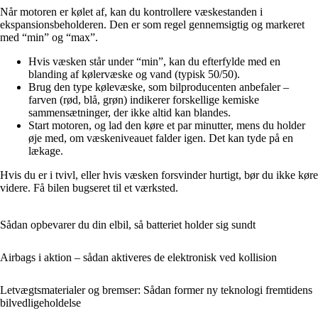
Når motoren er kølet af, kan du kontrollere væskestanden i
ekspansionsbeholderen. Den er som regel gennemsigtig og markeret
med “min” og “max”.
Hvis væsken står under “min”, kan du efterfylde med en
blanding af kølervæske og vand (typisk 50/50).
Brug den type kølevæske, som bilproducenten anbefaler –
farven (rød, blå, grøn) indikerer forskellige kemiske
sammensætninger, der ikke altid kan blandes.
Start motoren, og lad den køre et par minutter, mens du holder
øje med, om væskeniveauet falder igen. Det kan tyde på en
lækage.
Hvis du er i tvivl, eller hvis væsken forsvinder hurtigt, bør du ikke køre
videre. Få bilen bugseret til et værksted.
Sådan opbevarer du din elbil, så batteriet holder sig sundt
Airbags i aktion – sådan aktiveres de elektronisk ved kollision
Letvægtsmaterialer og bremser: Sådan former ny teknologi fremtidens
bilvedligeholdelse