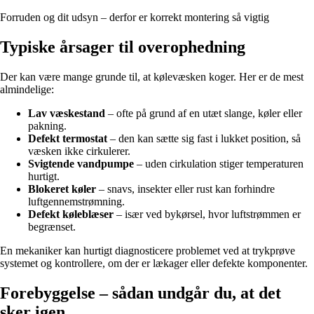
Forruden og dit udsyn – derfor er korrekt montering så vigtig
Typiske årsager til overophedning
Der kan være mange grunde til, at kølevæsken koger. Her er de mest
almindelige:
Lav væskestand
– ofte på grund af en utæt slange, køler eller
pakning.
Defekt termostat
– den kan sætte sig fast i lukket position, så
væsken ikke cirkulerer.
Svigtende vandpumpe
– uden cirkulation stiger temperaturen
hurtigt.
Blokeret køler
– snavs, insekter eller rust kan forhindre
luftgennemstrømning.
Defekt køleblæser
– især ved bykørsel, hvor luftstrømmen er
begrænset.
En mekaniker kan hurtigt diagnosticere problemet ved at trykprøve
systemet og kontrollere, om der er lækager eller defekte komponenter.
Forebyggelse – sådan undgår du, at det
sker igen