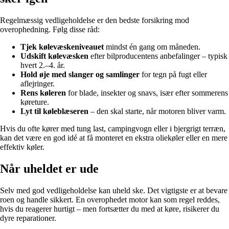
Regelmæssig vedligeholdelse er den bedste forsikring mod
overophedning. Følg disse råd:
Tjek kølevæskeniveauet
mindst én gang om måneden.
Udskift kølevæsken
efter bilproducentens anbefalinger – typisk
hvert 2.–4. år.
Hold øje med slanger og samlinger
for tegn på fugt eller
aflejringer.
Rens køleren
for blade, insekter og snavs, især efter sommerens
køreture.
Lyt til køleblæseren
– den skal starte, når motoren bliver varm.
Hvis du ofte kører med tung last, campingvogn eller i bjergrigt terræn,
kan det være en god idé at få monteret en ekstra oliekøler eller en mere
effektiv køler.
Når uheldet er ude
Selv med god vedligeholdelse kan uheld ske. Det vigtigste er at bevare
roen og handle sikkert. En overophedet motor kan som regel reddes,
hvis du reagerer hurtigt – men fortsætter du med at køre, risikerer du
dyre reparationer.