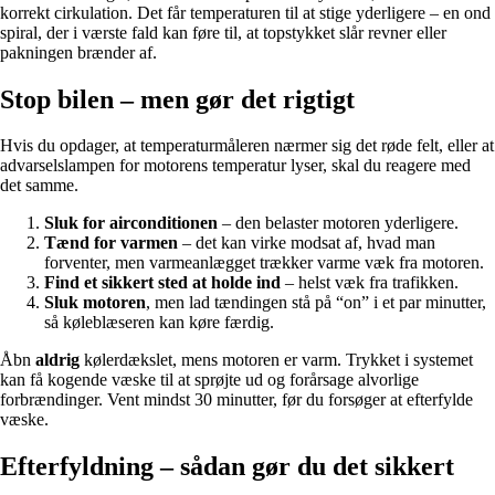
korrekt cirkulation. Det får temperaturen til at stige yderligere – en ond
spiral, der i værste fald kan føre til, at topstykket slår revner eller
pakningen brænder af.
Stop bilen – men gør det rigtigt
Hvis du opdager, at temperaturmåleren nærmer sig det røde felt, eller at
advarselslampen for motorens temperatur lyser, skal du reagere med
det samme.
Sluk for airconditionen
– den belaster motoren yderligere.
Tænd for varmen
– det kan virke modsat af, hvad man
forventer, men varmeanlægget trækker varme væk fra motoren.
Find et sikkert sted at holde ind
– helst væk fra trafikken.
Sluk motoren
, men lad tændingen stå på “on” i et par minutter,
så køleblæseren kan køre færdig.
Åbn
aldrig
kølerdækslet, mens motoren er varm. Trykket i systemet
kan få kogende væske til at sprøjte ud og forårsage alvorlige
forbrændinger. Vent mindst 30 minutter, før du forsøger at efterfylde
væske.
Efterfyldning – sådan gør du det sikkert